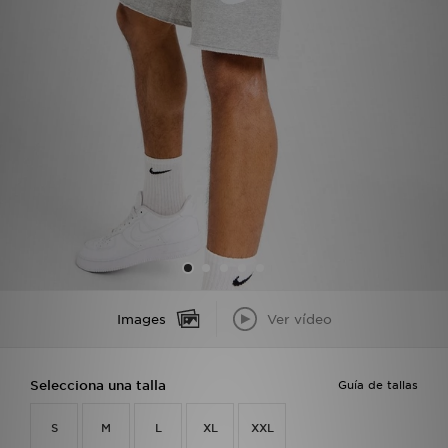
MI JD
Images
Ver vídeo
Selecciona una talla
Guía de tallas
S
M
L
XL
XXL