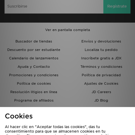
Regístrate
Ver en pantalla completa
Buscador de tiendas
Envíos y devoluciones
Descuento por ser estudiante
Localiza tu pedido
Calendario de lanzamientos
Inscríbete gratis a JDX
Ayuda y Contacto
Términos y condiciones
Promociones y condiciones
Política de privacidad
Política de cookies
Ajustes de Cookies
Resolución litigios en línea
JD Careers
Programa de afiliados
JD Blog
Sistema interno de información
del grupo JD - Whistleblowing
Cookies
Al hacer clic en "Aceptar todas las cookies", das tu
consentimiento para que se almacenen cookies en tu