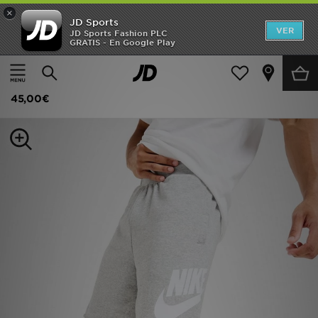
×
JD Sports
Hombre
VER
JD Sports Fashion PLC
GRATIS - En Google Play
Página principal
Hombre
Ropa de hombre
Pantalones cortos
Mujer
Nike Alumni French Terry Shorts
Niños
45,00€
Accesorios
Estilo
Ver Marcas
Deportes & Fitness
JD Fútbol
Ofertas
TARJETA REGALO