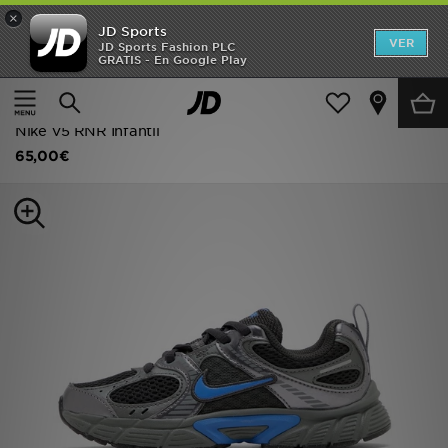
×
JD Sports
Hombre
VER
JD Sports Fashion PLC
GRATIS - En Google Play
Página principal
Niños
Calzado infantil (tallas 28-35)
Mujer
Zapatillas clásicas
Niños
Nike V5 RNR Infantil
65,00€
Accesorios
Estilo
Ver Marcas
Deportes & Fitness
JD Fútbol
Ofertas
TARJETA REGALO