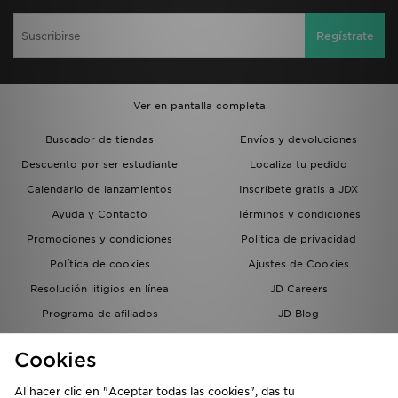
Regístrate
Ver en pantalla completa
Buscador de tiendas
Envíos y devoluciones
Descuento por ser estudiante
Localiza tu pedido
Calendario de lanzamientos
Inscríbete gratis a JDX
Ayuda y Contacto
Términos y condiciones
Promociones y condiciones
Política de privacidad
Política de cookies
Ajustes de Cookies
Resolución litigios en línea
JD Careers
Programa de afiliados
JD Blog
Sistema interno de información
del grupo JD - Whistleblowing
Cookies
Al hacer clic en "Aceptar todas las cookies", das tu