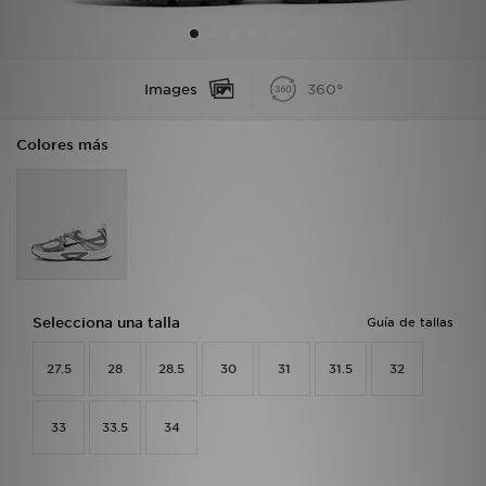
MI JD
Images
360°
Colores más
Selecciona una talla
Guía de tallas
27.5
28
28.5
30
31
31.5
32
33
33.5
34