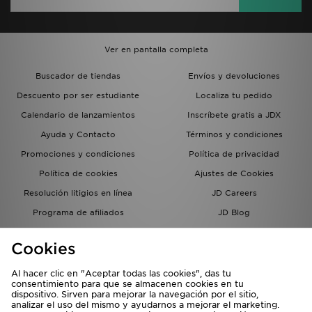
Ver en pantalla completa
Buscador de tiendas
Envíos y devoluciones
Descuento por ser estudiante
Localiza tu pedido
Calendario de lanzamientos
Inscríbete gratis a JDX
Ayuda y Contacto
Términos y condiciones
Promociones y condiciones
Política de privacidad
Política de cookies
Ajustes de Cookies
Resolución litigios en línea
JD Careers
Programa de afiliados
JD Blog
Sistema interno de información
del grupo JD - Whistleblowing
Cookies
Al hacer clic en "Aceptar todas las cookies", das tu
consentimiento para que se almacenen cookies en tu
dispositivo. Sirven para mejorar la navegación por el sitio,
analizar el uso del mismo y ayudarnos a mejorar el marketing.