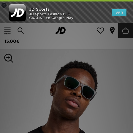
×
JD Sports
Hombre
VER
JD Sports Fashion PLC
GRATIS - En Google Play
Página principal
Mujer
Accesorios de mujer
Gafas de sol
Mujer
Supply & Demand Gafas de sol Andrei
Niños
15,00€
Accesorios
Estilo
Ver Marcas
Deportes & Fitness
JD Fútbol
Ofertas
TARJETA REGALO