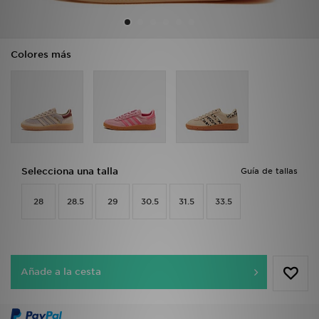
MI JD
Colores más
Selecciona una talla
Guía de tallas
28
28.5
29
30.5
31.5
33.5
Añade a la cesta