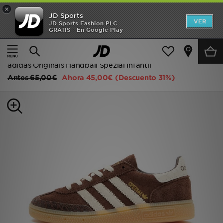
×
JD Sports
Hombre
VER
JD Sports Fashion PLC
GRATIS - En Google Play
Página principal
Niños
Calzado infantil (tallas 28-35)
Mujer
Todas las zapatillas
Niños
adidas Originals Handball Spezial Infantil
Antes
65,00€
Ahora
45,00€
(Descuento 31%)
Accesorios
Estilo
Ver Marcas
Deportes & Fitness
JD Fútbol
Ofertas
TARJETA REGALO