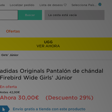
uda
Localizar pedido
Lista de deseos
Selecciona País...
La cesta está vacía
Ofertas
UGG
VER AHORA
Girls' Júnior
adidas Originals Pantalón de chándal
Firebird Wide Girls' Júnior
En oferta
Antes
42,00€
Ahora
30,00€
(Descuento 29%)
Envío gratis a tienda con este producto