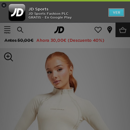
×
JD Sports
Hombre
VER
JD Sports Fashion PLC
GRATIS - En Google Play
Página principal
Mujer
Ropa de mujer
Sudaderas
Mujer
Under Armour Camiseta 1/4 Zip Luxe
Niños
Antes
50,00€
Ahora
30,00€
(Descuento 40%)
Accesorios
Estilo
Ver Marcas
Deportes & Fitness
JD Fútbol
Ofertas
TARJETA REGALO