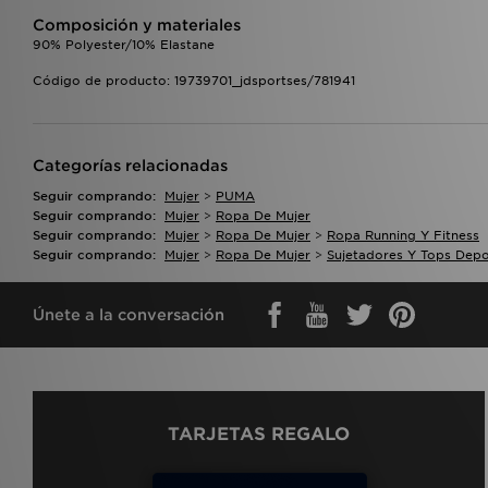
Composición y materiales
90% Polyester/10% Elastane
Código de producto: 19739701_jdsportses/781941
Categorías relacionadas
Seguir comprando:
Mujer
>
PUMA
Seguir comprando:
Mujer
>
Ropa De Mujer
Seguir comprando:
Mujer
>
Ropa De Mujer
>
Ropa Running Y Fitness
Seguir comprando:
Mujer
>
Ropa De Mujer
>
Sujetadores Y Tops Depo
Únete a la conversación
TARJETAS REGALO