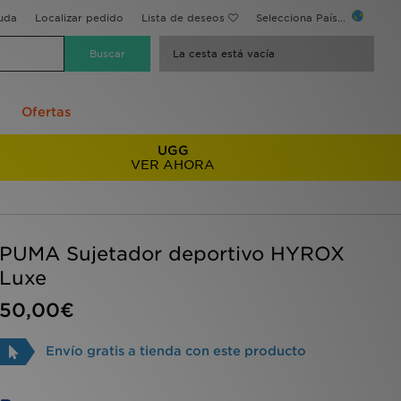
uda
Localizar pedido
Lista de deseos
Selecciona País...
La cesta está vacía
Ofertas
UGG
VER AHORA
PUMA Sujetador deportivo HYROX
Luxe
50,00€
Envío gratis a tienda con este producto