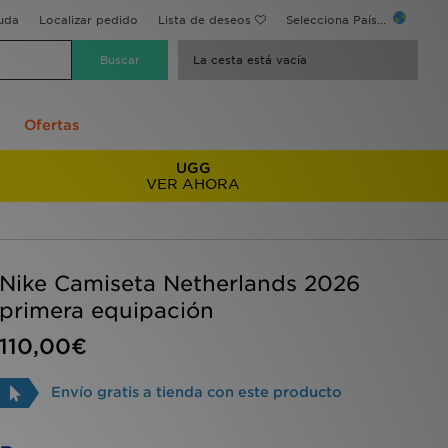
uda
Localizar pedido
Lista de deseos
Selecciona País...
La cesta está vacía
Ofertas
UGG
VER AHORA
Nike Camiseta Netherlands 2026
primera equipación
110,00€
Envío gratis a tienda con este producto