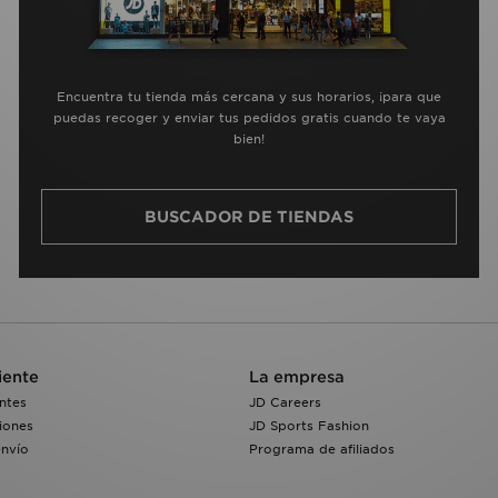
Encuentra tu tienda más cercana y sus horarios, ¡para que
puedas recoger y enviar tus pedidos gratis cuando te vaya
bien!
BUSCADOR DE TIENDAS
iente
La empresa
ntes
JD Careers
iones
JD Sports Fashion
envío
Programa de afiliados