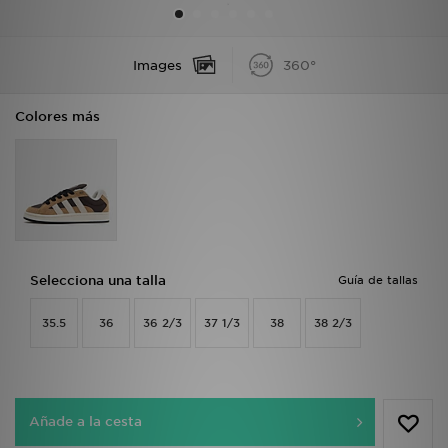
MI JD
Images
360°
Colores más
Selecciona una talla
Guía de tallas
35.5
36
36 2/3
37 1/3
38
38 2/3
Añade a la cesta