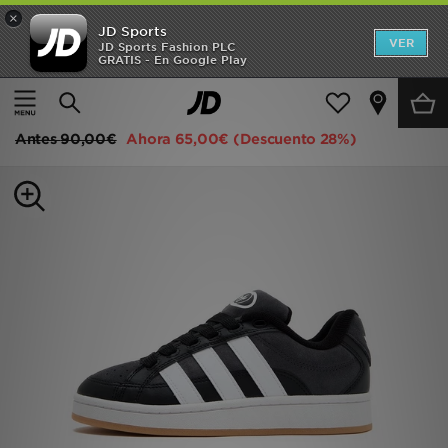
×
JD Sports
Hombre
VER
JD Sports Fashion PLC
GRATIS - En Google Play
Página principal
Niños
Mujer
adidas Originals Campus 00s Beta Júnior
Niños
Antes
90,00€
Ahora
65,00€
(Descuento 28%)
Accesorios
Estilo
Ver Marcas
Deportes & Fitness
JD Fútbol
Ofertas
TARJETA REGALO