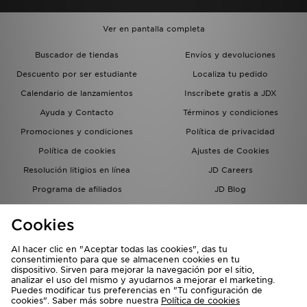
Ver en pantalla completa
Buscador de tiendas
Envíos y devoluciones
Descuento por ser estudiante
Localiza tu pedido
Calendario de lanzamientos
Inscríbete gratis a JDX
Ayuda y Contacto
Términos y condiciones
Promociones y condiciones
Política de privacidad
Política de cookies
Ajustes de Cookies
Resolución litigios en línea
JD Careers
Programa de afiliados
JD Blog
Sistema interno de información
del grupo JD - Whistleblowing
Cookies
Al hacer clic en "Aceptar todas las cookies", das tu
consentimiento para que se almacenen cookies en tu
dispositivo. Sirven para mejorar la navegación por el sitio,
analizar el uso del mismo y ayudarnos a mejorar el marketing.
Puedes modificar tus preferencias en "Tu configuración de
cookies". Saber más sobre nuestra
Política de cookies