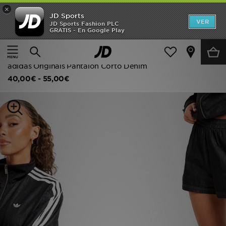
×
JD Sports
Hombre
VER
JD Sports Fashion PLC
GRATIS - En Google Play
Página principal
Mujer
Ropa de mujer
Mujer
Pantalones cortos y shorts
Niños
adidas Originals Pantalón Corto Denim
40,00€
-
55,00€
Accesorios
Estilo
Ver Marcas
Deportes & Fitness
JD Fútbol
Ofertas
TARJETA REGALO