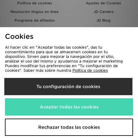
Política de cookies
Ajustes de Cookies
Resolución litigios en línea
JD Careers
Programa de afiliados
JD Blog
Sistema interno de información
del grupo JD - Whistleblowing
Cookies
Al hacer clic en "Aceptar todas las cookies", das tu
consentimiento para que se almacenen cookies en tu
dispositivo. Sirven para mejorar la navegación por el sitio,
analizar el uso del mismo y ayudarnos a mejorar el marketing.
Puedes modificar tus preferencias en "Tu configuración de
cookies". Saber más sobre nuestra
Política de cookies
Selecciona País
Tu configuración de cookies
España
Aceptamos las siguientes formas de pago
Aceptar todas las cookies
Visita nuestra página corporativa en
www.jdplc.com
Rechazar todas las cookies
Copyright © 2026 JD Sports, Todos los derechos reservados.