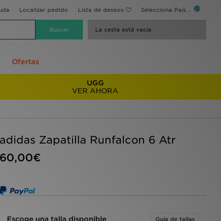
uda
Localizar pedido
Lista de deseos
Selecciona País...
La cesta está vacía
Ofertas
UGG
VER AHORA
adidas Zapatilla Runfalcon 6 Atr
60,00€
Escoge una talla disponible
Guía de tallas