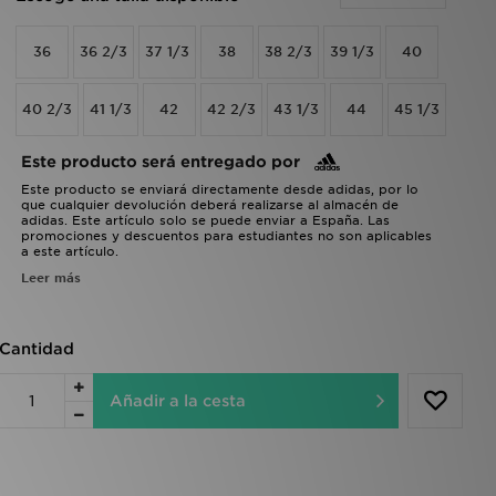
36
36 2/3
37 1/3
38
38 2/3
39 1/3
40
40 2/3
41 1/3
42
42 2/3
43 1/3
44
45 1/3
Este producto será entregado por
Este producto se enviará directamente desde adidas, por lo
que cualquier devolución deberá realizarse al almacén de
adidas. Este artículo solo se puede enviar a España. Las
promociones y descuentos para estudiantes no son aplicables
a este artículo.
Leer más
Cantidad
Añadir a la cesta