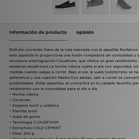
Información de producto
opinión
Disfruta corriendo fuera de la ruta marcada con la zapatilla Runfalcon
esta zapatilla te proporciona una fusión rompedora de comodidad y su
incorpora amortiguación Cloudfoam, que ofrece un gran rendimiento y
senderos escabrosos.La horma clásica sujeta el pie con seguridad, sin
medida cuando salgas a correr. Bajo el pie, la suela todoterreno se h
adherencia y una sujeción fiables.Con adidas, salir a correr se convi
posibilidades. Estas zapatillas se convertirá en tu calzado favorito p
rendimiento con la comodidad para el día a día.
• Horma clásica
• Cordones
• Empeine textil y sintético
• Plantilla textil
• Suela de goma
• Tecnología CLOUDFOAM
• Estructura COLD CEMENT
• Peso: 254 g
• Drop de la mediasuela: 9 mm (talón: 36 mm, antepié: 26 mm)