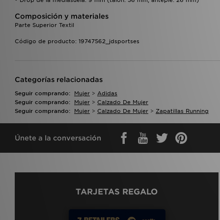
Composición y materiales
Parte Superior Textil
Código de producto: 19747562_jdsportses
Categorías relacionadas
Seguir comprando:
Mujer
>
Adidas
Seguir comprando:
Mujer
>
Calzado De Mujer
Seguir comprando:
Mujer
>
Calzado De Mujer
>
Zapatillas Running
Únete a la conversación
TARJETAS REGALO