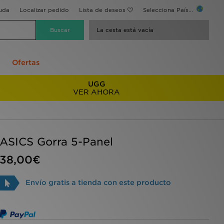
uda
Localizar pedido
Lista de deseos
Selecciona País...
La cesta está vacía
Ofertas
UGG
VER AHORA
ASICS Gorra 5-Panel
38,00€
Envío gratis a tienda con este producto