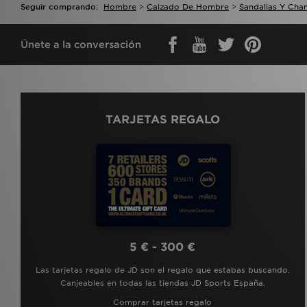
Seguir comprando:
Hombre
>
Calzado De Hombre
>
Sandalias Y Cha
Únete a la conversación
TARJETAS REGALO
5 € - 300 €
Las tarjetas regalo de JD son el regalo que estabas buscando.
Canjeables en todas las tiendas JD Sports España.
Comprar tarjetas regalo