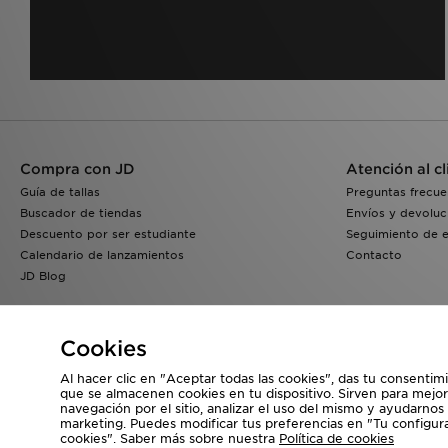
Compra con JD
Atención al cl
Guía de tallas
Preguntas frecue
Buscador de tiendas
Envíos y devoluc
Descuento por ser estudiante
Seguimiento de 
Calendario de lanzamientos
Contacto
JD Blog
Cookies
Al hacer clic en "Aceptar todas las cookies", das tu consentim
que se almacenen cookies en tu dispositivo. Sirven para mejor
navegación por el sitio, analizar el uso del mismo y ayudarnos
Visita nuestra página corporativa en
www.jdplc.com
marketing. Puedes modificar tus preferencias en "Tu configur
cookies". Saber más sobre nuestra
Política de cookies
Copyright © 2026 JD Sports, Todos los derechos reservados.