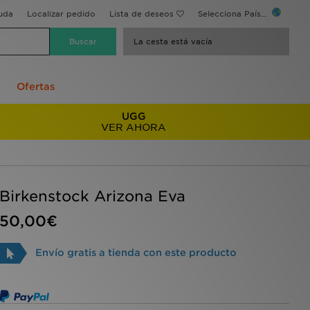
uda
Localizar pedido
Lista de deseos
Selecciona País...
La cesta está vacía
Ofertas
UGG
VER AHORA
Birkenstock Arizona Eva
50,00€
Envío gratis a tienda con este producto