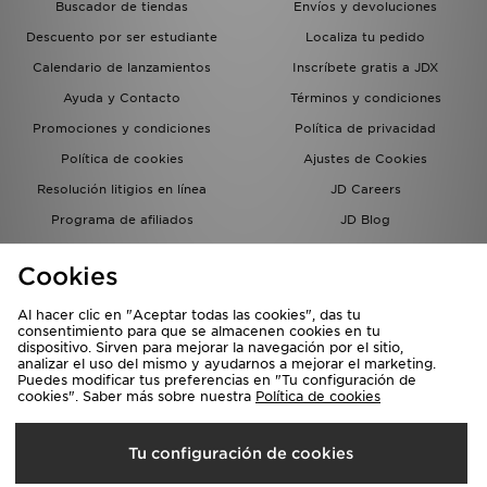
Buscador de tiendas
Envíos y devoluciones
Descuento por ser estudiante
Localiza tu pedido
Calendario de lanzamientos
Inscríbete gratis a JDX
Ayuda y Contacto
Términos y condiciones
Promociones y condiciones
Política de privacidad
Política de cookies
Ajustes de Cookies
Resolución litigios en línea
JD Careers
Programa de afiliados
JD Blog
Sistema interno de información
del grupo JD - Whistleblowing
Cookies
Al hacer clic en "Aceptar todas las cookies", das tu
consentimiento para que se almacenen cookies en tu
dispositivo. Sirven para mejorar la navegación por el sitio,
analizar el uso del mismo y ayudarnos a mejorar el marketing.
Puedes modificar tus preferencias en "Tu configuración de
cookies". Saber más sobre nuestra
Política de cookies
Selecciona País
Tu configuración de cookies
España