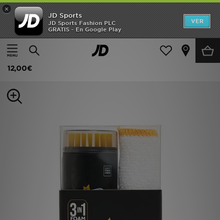
×
JD Sports
Hombre
VER
JD Sports Fashion PLC
GRATIS - En Google Play
Página principal
Mujer
Accesorios de mujer
Varios
Mujer
Crep Protect Kit de limpieza Foam Mini Sneaker
Niños
12,00€
Accesorios
Estilo
Ver Marcas
Deportes & Fitness
JD Fútbol
Ofertas
TARJETA REGALO