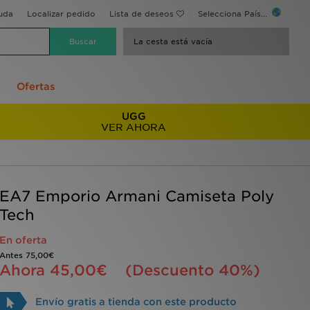
uda
Localizar pedido
Lista de deseos
Selecciona País...
La cesta está vacía
Ofertas
UGG
VER AHORA
EA7 Emporio Armani Camiseta Poly
Tech
En oferta
Antes
75,00€
Ahora
45,00€
(Descuento 40%)
Envío gratis a tienda con este producto