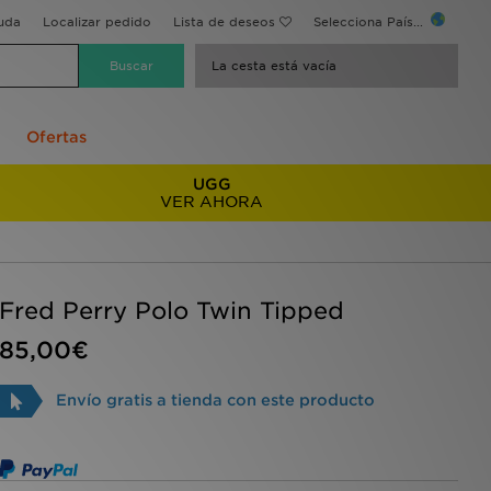
uda
Localizar pedido
Lista de deseos
Selecciona País...
La cesta está vacía
Ofertas
UGG
VER AHORA
Fred Perry Polo Twin Tipped
85,00€
Envío gratis a tienda con este producto