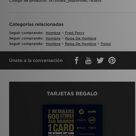
Código de producto: 19739566_jdsportses/783855
Categorías relacionadas
Seguir comprando:
Hombre
>
Fred Perry
Seguir comprando:
Hombre
>
Ropa De Hombre
Seguir comprando:
Hombre
>
Ropa De Hombre
>
Polos
Únete a la conversación
TARJETAS REGALO