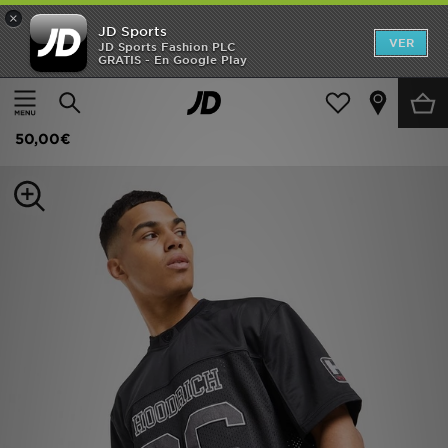
×
JD Sports
Hombre
VER
JD Sports Fashion PLC
GRATIS - En Google Play
Página principal
Hombre
Ropa de hombre
Camisetas
Mujer
Hoodrich Camiseta Playmaker
Niños
50,00€
Accesorios
Estilo
Ver Marcas
Deportes & Fitness
JD Fútbol
Ofertas
TARJETA REGALO