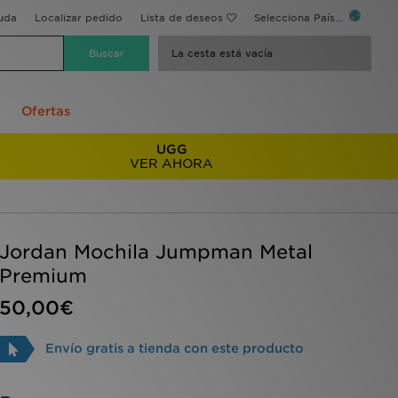
uda
Localizar pedido
Lista de deseos
Selecciona País...
La cesta está vacía
Ofertas
UGG
VER AHORA
Jordan Mochila Jumpman Metal
Premium
50,00€
Envío gratis a tienda con este producto