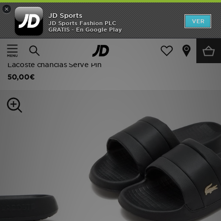
×
JD Sports
Hombre
VER
JD Sports Fashion PLC
GRATIS - En Google Play
Página principal
Hombre
Calzado de hombre
Mujer
Sandalias y chanclas
Niños
Lacoste chanclas Serve Pin
50,00€
Accesorios
Estilo
Ver Marcas
Deportes & Fitness
JD Fútbol
Ofertas
TARJETA REGALO