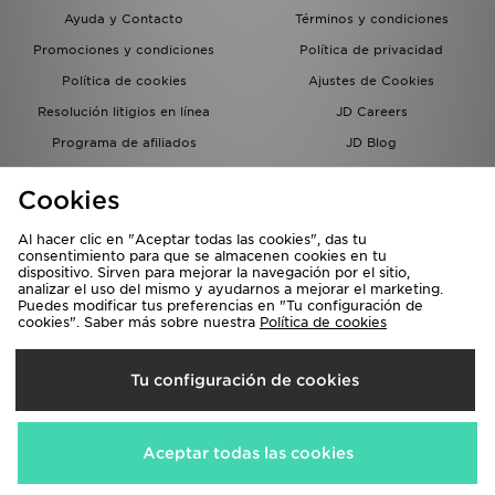
Ayuda y Contacto
Términos y condiciones
Promociones y condiciones
Política de privacidad
Política de cookies
Ajustes de Cookies
Resolución litigios en línea
JD Careers
Programa de afiliados
JD Blog
Sistema interno de información
del grupo JD - Whistleblowing
Cookies
Al hacer clic en "Aceptar todas las cookies", das tu
consentimiento para que se almacenen cookies en tu
dispositivo. Sirven para mejorar la navegación por el sitio,
analizar el uso del mismo y ayudarnos a mejorar el marketing.
Puedes modificar tus preferencias en "Tu configuración de
cookies". Saber más sobre nuestra
Política de cookies
Selecciona País
Tu configuración de cookies
España
Aceptamos las siguientes formas de pago
Aceptar todas las cookies