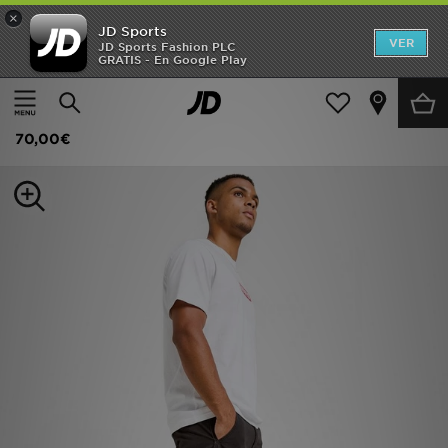
×
JD Sports
Hombre
VER
JD Sports Fashion PLC
GRATIS - En Google Play
Página principal
Hombre
Ropa de hombre
Mujer
LEVI'S Pantalón cargo recto
Niños
70,00€
Accesorios
Estilo
Ver Marcas
Deportes & Fitness
JD Fútbol
Ofertas
TARJETA REGALO