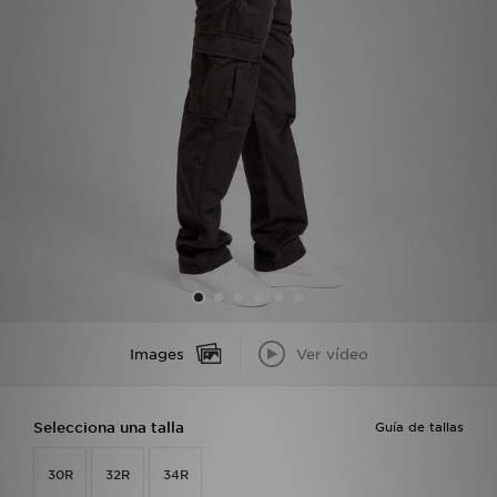
MI JD
Images
Ver vídeo
Selecciona una talla
Guía de tallas
30R
32R
34R