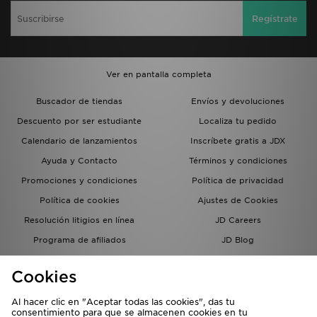
Regístrate
Ver en pantalla completa
Buscador de tiendas
Envíos y devoluciones
Descuento por ser estudiante
Localiza tu pedido
Calendario de lanzamientos
Inscríbete gratis a JDX
Ayuda y Contacto
Términos y condiciones
Promociones y condiciones
Política de privacidad
Política de cookies
Ajustes de Cookies
Resolución litigios en línea
JD Careers
Programa de afiliados
JD Blog
Sistema interno de información
del grupo JD - Whistleblowing
Cookies
Al hacer clic en "Aceptar todas las cookies", das tu
consentimiento para que se almacenen cookies en tu