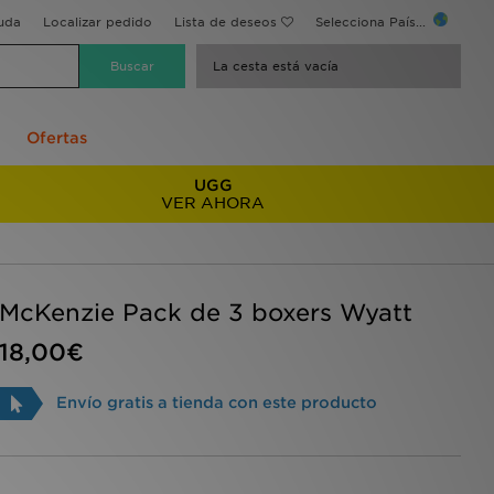
uda
Localizar pedido
Lista de deseos
Selecciona País...
La cesta está vacía
Ofertas
UGG
VER AHORA
McKenzie Pack de 3 boxers Wyatt
18,00€
Envío gratis a tienda con este producto