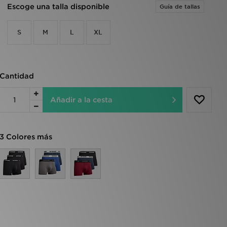
Escoge una talla disponible
Guía de tallas
S
M
L
XL
Cantidad
Añadir a la cesta
3 Colores más