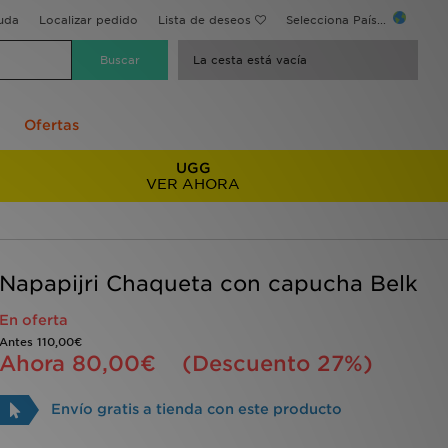
uda
Localizar pedido
Lista de deseos
Selecciona País...
La cesta está vacía
Ofertas
UGG
VER AHORA
Napapijri Chaqueta con capucha Belk
En oferta
Antes
110,00€
Ahora
80,00€
(Descuento 27%)
Envío gratis a tienda con este producto