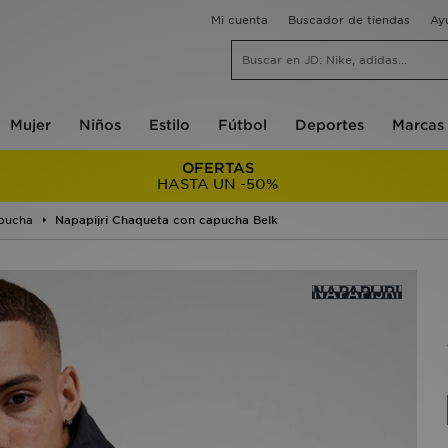
Mi cuenta
Buscador de tiendas
Ay
Mujer
Niños
Estilo
Fútbol
Deportes
Marcas
OFERTAS
HASTA UN -50%
pucha
Napapijri Chaqueta con capucha Belk