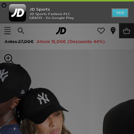
×
JD Sports
Hombre
VER
JD Sports Fashion PLC
GRATIS - En Google Play
Página principal
Mujer
Accesorios de mujer
Gorras
Mujer
New Era Gorra MLB 9TWENTY New York Yankees
Niños
Antes
27,00€
Ahora
15,00€
(Descuento 44%)
Accesorios
Estilo
Ver Marcas
Deportes & Fitness
JD Fútbol
Ofertas
TARJETA REGALO