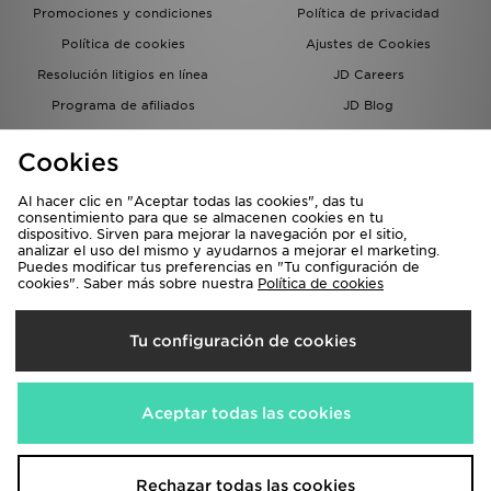
Promociones y condiciones
Política de privacidad
Política de cookies
Ajustes de Cookies
Resolución litigios en línea
JD Careers
Programa de afiliados
JD Blog
Sistema interno de información
del grupo JD - Whistleblowing
Cookies
Al hacer clic en "Aceptar todas las cookies", das tu
consentimiento para que se almacenen cookies en tu
dispositivo. Sirven para mejorar la navegación por el sitio,
analizar el uso del mismo y ayudarnos a mejorar el marketing.
Puedes modificar tus preferencias en "Tu configuración de
cookies". Saber más sobre nuestra
Política de cookies
Selecciona País
Tu configuración de cookies
España
Aceptamos las siguientes formas de pago
Aceptar todas las cookies
Visita nuestra página corporativa en
www.jdplc.com
Rechazar todas las cookies