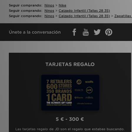
Seguir comprando:
Ninos
>
Nike
Seguir comprando:
Ninos
>
Calzado Infantil (tallas 28 35)
Seguir comprando:
Ninos
>
Calzado Infantil (tallas 28 35)
>
Zapatillas
Únete a la conversación
TARJETAS REGALO
5 € - 300 €
Las tarjetas regalo de JD son el regalo que estabas buscando.