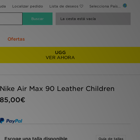
uda
Localizar pedido
Lista de deseos
Selecciona País...
La cesta está vacía
Ofertas
UGG
VER AHORA
Nike Air Max 90 Leather Children
85,00€
Escoge una talla disponible
Guía de tallas