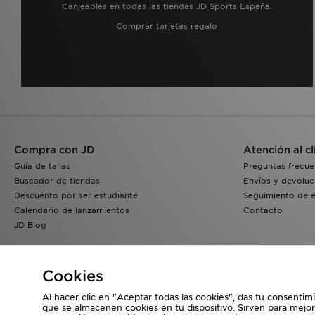
Canjeables en todas las tiendas JD Sports España.
Comprar tarjetas regalo
Compra con JD
Atención al cl
Guía de tallas
Preguntas frecue
Buscador de tiendas
Envíos y devoluc
Descuento por ser estudiante
Seguimiento de 
Calendario de lanzamientos
Contacto
JD Blog
Cookies
Al hacer clic en "Aceptar todas las cookies", das tu consentim
que se almacenen cookies en tu dispositivo. Sirven para mejor