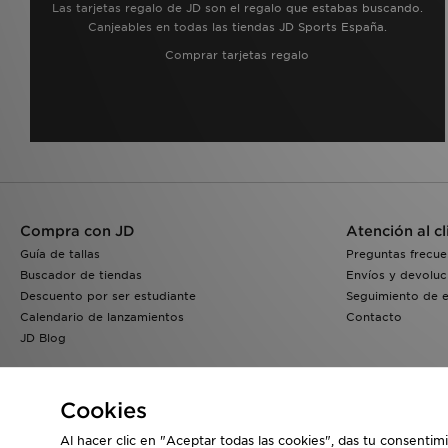
Las tarjetas regalo de JD son el regalo que estabas buscando.
Canjeables en todas las tiendas JD Sports España.
Comprar tarjetas regalo
Compra con JD
Atención al cl
Guía de tallas
Preguntas frecue
Buscador de tiendas
Envíos y devoluc
Descuento por ser estudiante
Seguimiento de 
Calendario de lanzamientos
Contacto
JD Blog
Cookies
Al hacer clic en "Aceptar todas las cookies", das tu consentim