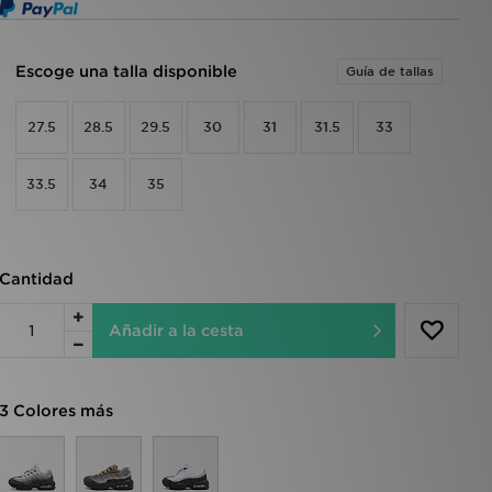
Escoge una talla disponible
Guía de tallas
27.5
28.5
29.5
30
31
31.5
33
33.5
34
35
Cantidad
Añadir a la cesta
3 Colores más