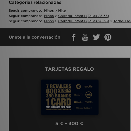
Categorías relacionadas
Seguir comprando:
Ninos
>
Nike
Seguir comprando:
Ninos
>
Calzado Infantil (tallas 28 35)
Seguir comprando:
Ninos
>
Calzado Infantil (tallas 28 35)
>
Todas Las 
Únete a la conversación
TARJETAS REGALO
5 € - 300 €