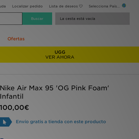
uda
Localizar pedido
Lista de deseos
Selecciona País...
La cesta está vacía
Ofertas
UGG
VER AHORA
Nike Air Max 95 'OG Pink Foam'
Infantil
100,00€
Envío gratis a tienda con este producto