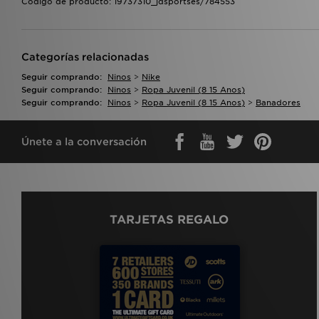
Código de producto: 19737310_jdsportses/784553
Categorías relacionadas
Seguir comprando:
Ninos
>
Nike
Seguir comprando:
Ninos
>
Ropa Juvenil (8 15 Anos)
Seguir comprando:
Ninos
>
Ropa Juvenil (8 15 Anos)
>
Banadores
Únete a la conversación
TARJETAS REGALO