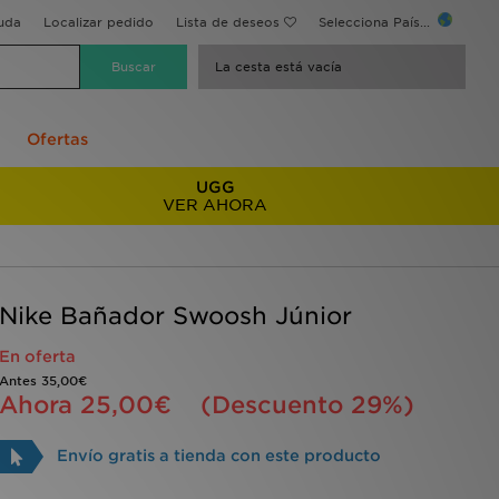
uda
Localizar pedido
Lista de deseos
Selecciona País...
La cesta está vacía
Ofertas
UGG
VER AHORA
Nike Bañador Swoosh Júnior
En oferta
Antes
35,00€
Ahora
25,00€
(Descuento 29%)
Envío gratis a tienda con este producto