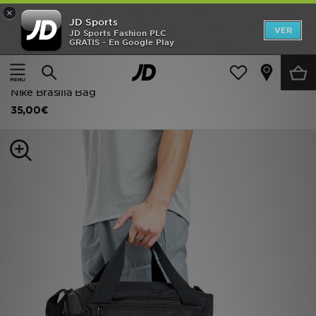
×
JD Sports
Hombre
VER
JD Sports Fashion PLC
GRATIS - En Google Play
Página principal
Mujer
Accesorios de mujer
Mujer
Mochilas y bolsas
Niños
Nike Brasilia Bag
35,00€
Accesorios
Estilo
Ver Marcas
Deportes & Fitness
JD Fútbol
Ofertas
TARJETA REGALO