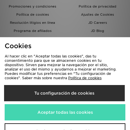
Promociones y condiciones
Política de privacidad
Política de cookies
Ajustes de Cookies
Resolución litigios en línea
JD Careers
Programa de afiliados
JD Blog
Sistema interno de información
del grupo JD - Whistleblowing
Cookies
Al hacer clic en "Aceptar todas las cookies", das tu
consentimiento para que se almacenen cookies en tu
dispositivo. Sirven para mejorar la navegación por el sitio,
analizar el uso del mismo y ayudarnos a mejorar el marketing.
Puedes modificar tus preferencias en "Tu configuración de
cookies". Saber más sobre nuestra
Política de cookies
Selecciona País
Tu configuración de cookies
España
Aceptamos las siguientes formas de pago
Aceptar todas las cookies
Visita nuestra página corporativa en
www.jdplc.com