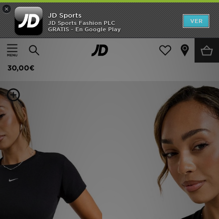
×
JD Sports
Hombre
VER
JD Sports Fashion PLC
GRATIS - En Google Play
Página principal
Mujer
Ropa de mujer
Camisetas
Mujer
Nike Camiseta Ribbed Slim
Niños
30,00€
Accesorios
Estilo
Ver Marcas
Deportes & Fitness
JD Fútbol
Ofertas
TARJETA REGALO