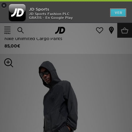
×
JD Sports
Hombre
VER
JD Sports Fashion PLC
GRATIS - En Google Play
Página principal
Hombre
Ropa de hombre
Mujer
Pantalones de chándal
Niños
Nike Unlimited Cargo Pants
85,00€
Accesorios
Estilo
Ver Marcas
Deportes & Fitness
JD Fútbol
Ofertas
TARJETA REGALO