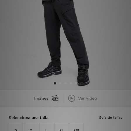
MI JD
Images
Ver vídeo
Selecciona una talla
Guía de tallas
S
M
L
XL
XXL