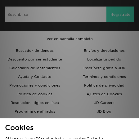
Regístrate
Ver en pantalla completa
Buscador de tiendas
Envíos y devoluciones
Descuento por ser estudiante
Localiza tu pedido
Calendario de lanzamientos
Inscríbete gratis a JDX
Ayuda y Contacto
Términos y condiciones
Promociones y condiciones
Política de privacidad
Política de cookies
Ajustes de Cookies
Resolución litigios en línea
JD Careers
Programa de afiliados
JD Blog
Sistema interno de información
del grupo JD - Whistleblowing
Cookies
Al hacer clic en "Aceptar todas las cookies", das tu