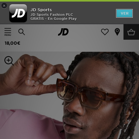
×
JD Sports
Hombre
VER
JD Sports Fashion PLC
GRATIS - En Google Play
Página principal
Mujer
Accesorios de mujer
Gafas de sol
Mujer
Supply & Demand Gafas de sol Sydney
Niños
18,00€
Accesorios
Estilo
Ver Marcas
Deportes & Fitness
JD Fútbol
Ofertas
TARJETA REGALO