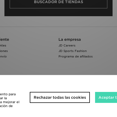
BUSCADOR DE TIENDAS
iente
La empresa
ntes
JD Careers
iones
JD Sports Fashion
envío
Programa de afiliados
iento para
Rechazar todas las cookies
Aceptar t
ar la
 a mejorar el
ación de