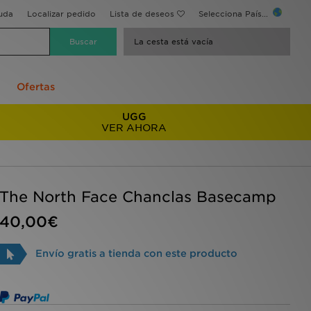
uda
Localizar pedido
Lista de deseos
Selecciona País...
La cesta está vacía
Ofertas
UGG
VER AHORA
The North Face Chanclas Basecamp
40,00€
Envío gratis a tienda con este producto