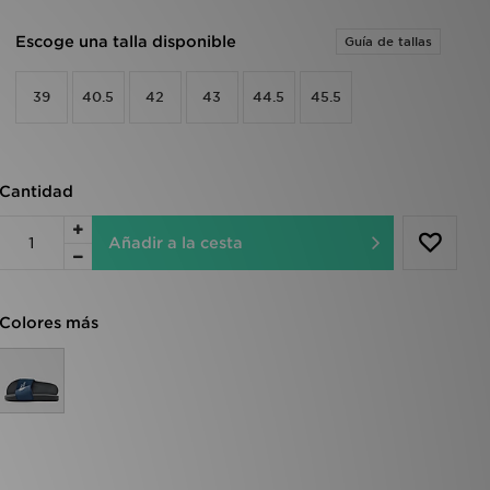
Escoge una talla disponible
Guía de tallas
39
40.5
42
43
44.5
45.5
Cantidad
Añadir a la cesta
Colores más