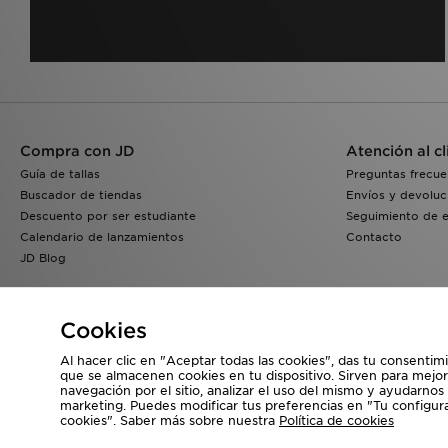
Compra con JD
Atención al cl
Guía de tallas
Preguntas frecue
Buscador de tiendas
Envíos y devoluc
Descuento por ser estudiante
Seguimiento de 
Calendario de lanzamientos
Contacto
JD Blog
Cookies
Al hacer clic en "Aceptar todas las cookies", das tu consentim
que se almacenen cookies en tu dispositivo. Sirven para mejor
navegación por el sitio, analizar el uso del mismo y ayudarnos
Visita nuestra página corporativa en
www.jdplc.com
marketing. Puedes modificar tus preferencias en "Tu configur
cookies". Saber más sobre nuestra
Política de cookies
Copyright © 2026 JD Sports, Todos los derechos reservados.