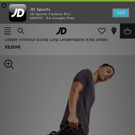
×
JD Sports
Hombre
VER
JD Sports Fashion PLC
GRATIS - En Google Play
Página principal
Mujer
Accesorios de mujer
Mujer
Mochilas y bolsas
Niños
Under Armour bolsa Grip Undeniable Xtra Small
35,00€
Accesorios
Estilo
Ver Marcas
Deportes & Fitness
JD Fútbol
Ofertas
TARJETA REGALO