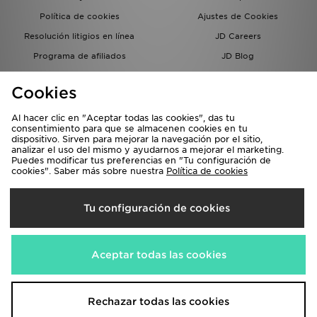
Política de cookies
Ajustes de Cookies
Resolución litigios en línea
JD Careers
Programa de afiliados
JD Blog
Sistema interno de información
del grupo JD - Whistleblowing
Cookies
Al hacer clic en "Aceptar todas las cookies", das tu
consentimiento para que se almacenen cookies en tu
dispositivo. Sirven para mejorar la navegación por el sitio,
analizar el uso del mismo y ayudarnos a mejorar el marketing.
Puedes modificar tus preferencias en "Tu configuración de
cookies". Saber más sobre nuestra
Política de cookies
Selecciona País
Tu configuración de cookies
España
Aceptamos las siguientes formas de pago
Aceptar todas las cookies
Visita nuestra página corporativa en
www.jdplc.com
Rechazar todas las cookies
Copyright © 2026 JD Sports, Todos los derechos reservados.