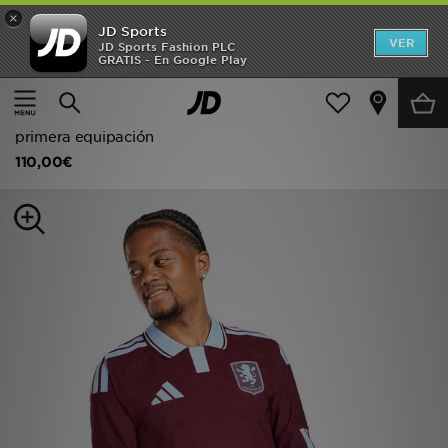
×
JD Sports
Hombre
VER
JD Sports Fashion PLC
GRATIS - En Google Play
Página principal
Hombre
Ropa de hombre
Mujer
adidas Camiseta de manga larga Aston Villa FC 2026/27
Niños
primera equipación
110,00€
Accesorios
Estilo
Ver Marcas
Deportes & Fitness
JD Fútbol
Ofertas
TARJETA REGALO