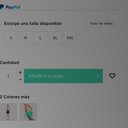
Escoge una talla disponible
Guía de tallas
S
M
L
XL
XXL
Cantidad
Añadir a la cesta
2 Colores más