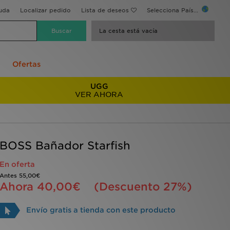
uda
Localizar pedido
Lista de deseos
Selecciona País...
La cesta está vacía
Ofertas
UGG
VER AHORA
BOSS Bañador Starfish
En oferta
Antes
55,00€
Ahora
40,00€
(Descuento 27%)
Envío gratis a tienda con este producto