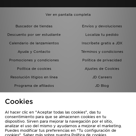
Ver en pantalla completa
Buscador de tiendas
Envíos y devoluciones
Descuento por ser estudiante
Localiza tu pedido
Calendario de lanzamientos
Inscríbete gratis a JDX
Ayuda y Contacto
Términos y condiciones
Promociones y condiciones
Política de privacidad
Política de cookies
Ajustes de Cookies
Resolución litigios en línea
JD Careers
Programa de afiliados
JD Blog
Sistema interno de información
del grupo JD - Whistleblowing
Cookies
Al hacer clic en "Aceptar todas las cookies", das tu
consentimiento para que se almacenen cookies en tu
dispositivo. Sirven para mejorar la navegación por el sitio,
analizar el uso del mismo y ayudarnos a mejorar el marketing.
Puedes modificar tus preferencias en "Tu configuración de
cookies". Saber más sobre nuestra
Política de cookies