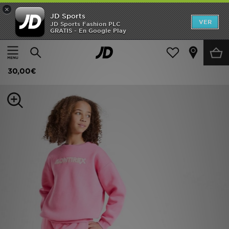
×
JD Sports
Hombre
VER
JD Sports Fashion PLC
GRATIS - En Google Play
Página principal
Niños
Ropa juvenil (8-15 años)
Mujer
MONTIREX Pantalón Corto Essence Girls' Júnior
Niños
30,00€
Accesorios
Estilo
Ver Marcas
Deportes & Fitness
JD Fútbol
Ofertas
TARJETA REGALO