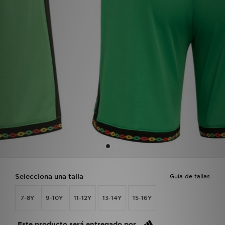
MI JD
Selecciona una talla
Guía de tallas
7-8Y
9-10Y
11-12Y
13-14Y
15-16Y
Este producto será entregado por