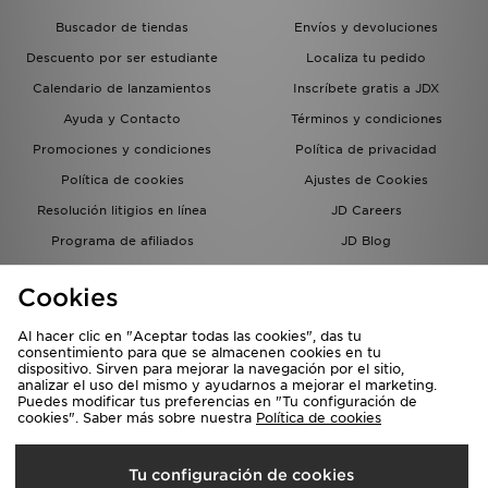
Buscador de tiendas
Envíos y devoluciones
Descuento por ser estudiante
Localiza tu pedido
Calendario de lanzamientos
Inscríbete gratis a JDX
Ayuda y Contacto
Términos y condiciones
Promociones y condiciones
Política de privacidad
Política de cookies
Ajustes de Cookies
Resolución litigios en línea
JD Careers
Programa de afiliados
JD Blog
Sistema interno de información
del grupo JD - Whistleblowing
Cookies
Al hacer clic en "Aceptar todas las cookies", das tu
consentimiento para que se almacenen cookies en tu
dispositivo. Sirven para mejorar la navegación por el sitio,
analizar el uso del mismo y ayudarnos a mejorar el marketing.
Puedes modificar tus preferencias en "Tu configuración de
cookies". Saber más sobre nuestra
Política de cookies
Selecciona País
Tu configuración de cookies
España