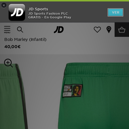
×
JD Sports
Hombre
VER
JD Sports Fashion PLC
GRATIS - En Google Play
Página principal
Niños
Ropa infantil (3-7 años)
Mujer
adidas Pantalón corto primera equipación Jamaica 26 x
Niños
Bob Marley (Infantil)
40,00€
Accesorios
Estilo
Ver Marcas
Deportes & Fitness
JD Fútbol
Ofertas
TARJETA REGALO