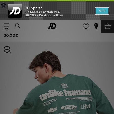
×
JD Sports
Hombre
VER
JD Sports Fashion PLC
GRATIS - En Google Play
Página principal
Hombre
Ropa de hombre
Camisetas
Mujer
Unlike Humans Camiseta Highgrade
Niños
30,00€
Accesorios
Estilo
Ver Marcas
Deportes & Fitness
JD Fútbol
Ofertas
TARJETA REGALO