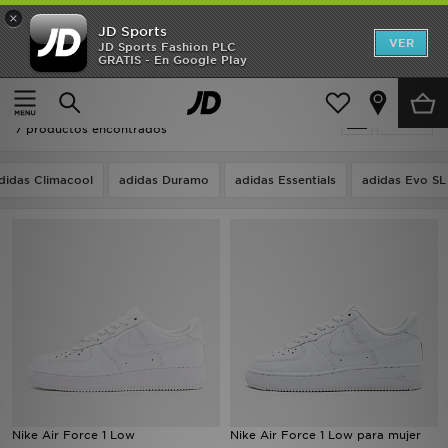
×
JD Sports
Hombre
VER
JD Sports Fashion PLC
GRATIS - En Google Play
Página principal
Hombre
Calzado de hombre
Mujer
Blanco Calzado de hombre - Nike Air
Filtrar
Niños
7 productos encontrados
Accesorios
didas Climacool
adidas Duramo
adidas Essentials
adidas Evo SL
Estilo
Ver Marcas
Deportes & Fitness
JD Fútbol
Ofertas
Nike Air Force 1 Low
Nike Air Force 1 Low para mujer
TARJETA REGALO