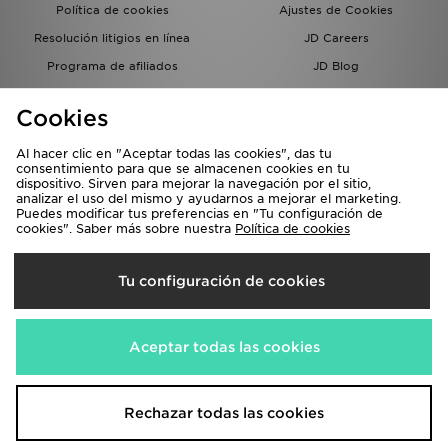
Política de cookies
Ajustes de Cookies
Resolución litigios en línea
JD Careers
Programa de afiliados
JD Blog
Sistema interno de información
del grupo JD - Whistleblowing
Cookies
Al hacer clic en "Aceptar todas las cookies", das tu
consentimiento para que se almacenen cookies en tu
dispositivo. Sirven para mejorar la navegación por el sitio,
analizar el uso del mismo y ayudarnos a mejorar el marketing.
Puedes modificar tus preferencias en "Tu configuración de
cookies". Saber más sobre nuestra
Política de cookies
Selecciona País
Tu configuración de cookies
España
Aceptamos las siguientes formas de pago
Aceptar todas las cookies
Visita nuestra página corporativa en
www.jdplc.com
Rechazar todas las cookies
Copyright © 2026 JD Sports, Todos los derechos reservados.