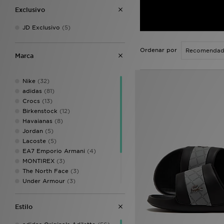
Exclusivo
JD Exclusivo
(5)
Ordenar por
Marca
Nike
(32)
adidas
(81)
Crocs
(13)
Birkenstock
(12)
Havaianas
(8)
Jordan
(5)
Lacoste
(5)
EA7 Emporio Armani
(4)
MONTIREX
(3)
The North Face
(3)
Under Armour
(3)
Fila
(2)
UGG
(2)
Estilo
Calvin Klein
(1)
Trailberg
(1)