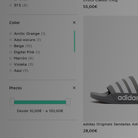
37.5
(9)
55,00€
38
(77)
39
(85)
Color
40
(24)
40.5
(21)
Arctic Orange
(1)
41
(33)
Azul oscuro
(1)
41.5
(1)
Beige
(10)
42
(73)
Digital Pink
(1)
42.5
(12)
Marrón
(9)
43
(64)
Violeta
(3)
43.5
(10)
Azul
(11)
44
(19)
Gris
(10)
44.5
(12)
Verde
(6)
45
(27)
Precio
Naranja
(1)
Rosa
(7)
Rojo
(7)
Negro
(73)
Blanco
(35)
adidas Originals Sandalias Adi
28,00€