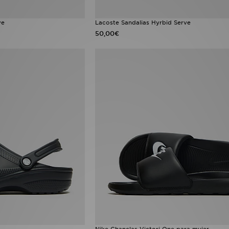
ve
Lacoste Sandalias Hyrbid Serve
50,00€
Nike Chanclas Victori One para mujer