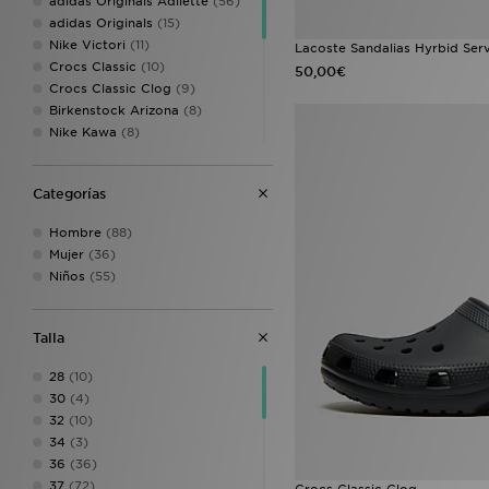
adidas Originals Adilette
(56)
adidas Originals
(15)
Nike Victori
(11)
Lacoste Sandalias Hyrbid Ser
Crocs Classic
(10)
50,00€
Crocs Classic Clog
(9)
Birkenstock Arizona
(8)
Nike Kawa
(8)
Nike Victori One
(8)
adidas Essentials
(7)
Categorías
adidas Originals Campus
(3)
Havaianas Brazil
(3)
Hombre
(88)
Nike Air Rift
(3)
Mujer
(36)
Nike Rift
(3)
Niños
(55)
Birkenstock Boston
(2)
UGG Tazz
(2)
adidas Originals
Talla
Adilette|adidas Tiro
(1)
Birkenstock Milano
(1)
28
(10)
Crocs Classic All-Terrain
(1)
30
(4)
Lacoste Serve Pin
(1)
32
(10)
Nike Victori One Slide
(1)
34
(3)
Style Obsessed
(1)
36
(36)
37
(72)
Crocs Classic Clog