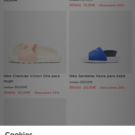
Ahora
15,00€
Descuento 50%
Nike Chanclas Victori One para
Nike Sandalias Kawa para bebé
mujer
28,00€
Antes
30,00€
Ahora
Antes
20,00€
Descuento 29%
Ahora
20,00€
Descuento 33%
Cookies