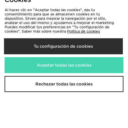
Al hacer clic en "Aceptar todas las cookies", das tu
consentimiento para que se almacenen cookies en tu
dispositivo. Sirven para mejorar la navegación por el sitio,
analizar el uso del mismo y ayudarnos a mejorar el marketing.
Nike Sandalias Kawa para bebé
Puedes modificar tus preferencias en "Tu configuración de
cookies". Saber más sobre nuestra
Política de cookies
28,00€
Antes
Ahora
20,00€
Descuento 29%
Tu configuración de cookies
Este verano renueva tu calzado y apuesta por el estilo deportivo con
las chanclas de Nike. ¡Si será por variedad de modelos y colores! La
colección recoge todas las tallas, ya sean de hombre, de mujer o de
Aceptar todas las cookies
niños.
Las chanclas Nike se han hecho muy populares en esta época del año
gracias a la combinación perfecta entre comodidad y estilo. Tienes
Rechazar todas las cookies
las famosas Victori One con su cinta acolchada, las Kawa con un
diseño optimizado para las piscinas y duchas o las Sunray Protect
para los bebés.
Descarga nuestra App
Compra las 24 h los 365 días al año con la App de JD. Recibe