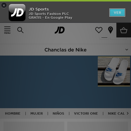
×
JD Sports
Hombre
VER
JD Sports Fashion PLC
GRATIS - En Google Play
Página principal
Nike Chanclas Pala
Mujer
31 productos encontrados
Filtrar
Niños
Chanclas de Nike
Accesorios
Estilo
Ver Marcas
Deportes & Fitness
JD Fútbol
HOMBRE
MUJER
NIÑOS
VICTORI ONE
NIKE CALM
Ofertas
TARJETA REGALO