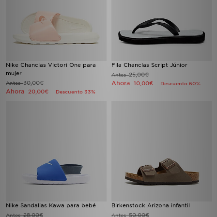
Nike Chanclas Victori One para
Fila Chanclas Script Júnior
mujer
25,00€
Antes
30,00€
Ahora
Antes
10,00€
Descuento 60%
Ahora
20,00€
Descuento 33%
Nike Sandalias Kawa para bebé
Birkenstock Arizona infantil
28,00€
50,00€
Antes
Antes