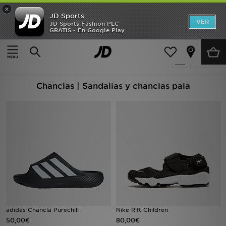
×
JD Sports
Hombre
VER
JD Sports Fashion PLC
GRATIS - En Google Play
Página principal
Chanclas Pala
Mujer
174 productos encontrados
Filtrar
Niños
Chanclas | Sandalias y chanclas pala
Accesorios
Estilo
Ver Marcas
Deportes & Fitness
JD Fútbol
Ofertas
adidas Chancla Purechill
Nike Rift Children
50,00€
80,00€
TARJETA REGALO