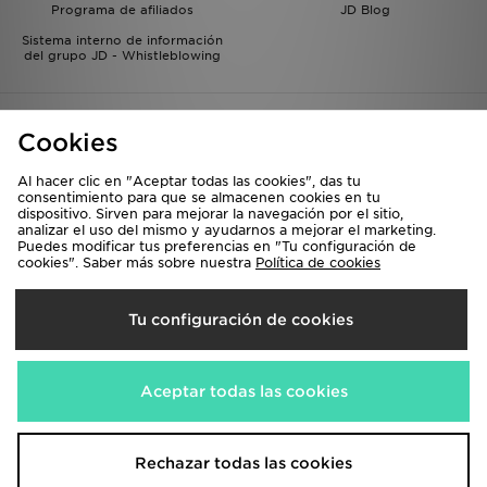
Programa de afiliados
JD Blog
Sistema interno de información
del grupo JD - Whistleblowing
Cookies
Al hacer clic en "Aceptar todas las cookies", das tu
consentimiento para que se almacenen cookies en tu
dispositivo. Sirven para mejorar la navegación por el sitio,
Selecciona País
analizar el uso del mismo y ayudarnos a mejorar el marketing.
Puedes modificar tus preferencias en "Tu configuración de
España
cookies". Saber más sobre nuestra
Política de cookies
Aceptamos las siguientes formas de pago
Tu configuración de cookies
Visita nuestra página corporativa en
www.jdplc.com
Aceptar todas las cookies
Copyright © 2026 JD Sports, Todos los derechos reservados.
Rechazar todas las cookies