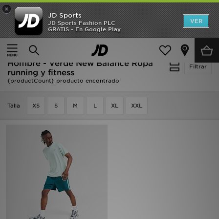
×
JD Sports
Hombre
VER
JD Sports Fashion PLC
GRATIS - En Google Play
Página principal
Hombre
Ropa de hombre
Mujer
Ropa running y fitness
Niños
Hombre - Verde New Balance Ropa
Filtrar
running y fitness
{productCount} producto encontrado
Accesorios
Talla
Estilo
XS
S
M
L
XL
XXL
Ver Marcas
Deportes & Fitness
JD Fútbol
Ofertas
TARJETA REGALO