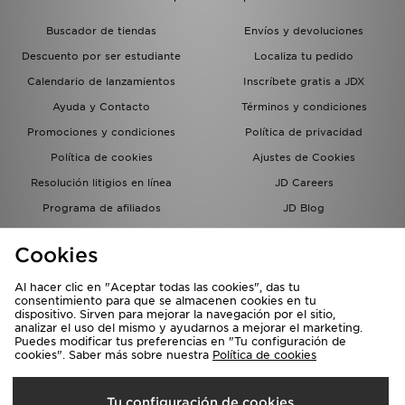
Buscador de tiendas
Envíos y devoluciones
Descuento por ser estudiante
Localiza tu pedido
Calendario de lanzamientos
Inscríbete gratis a JDX
Ayuda y Contacto
Términos y condiciones
Promociones y condiciones
Política de privacidad
Política de cookies
Ajustes de Cookies
Resolución litigios en línea
JD Careers
Programa de afiliados
JD Blog
Sistema interno de información
del grupo JD - Whistleblowing
Cookies
Al hacer clic en "Aceptar todas las cookies", das tu
consentimiento para que se almacenen cookies en tu
dispositivo. Sirven para mejorar la navegación por el sitio,
analizar el uso del mismo y ayudarnos a mejorar el marketing.
Puedes modificar tus preferencias en "Tu configuración de
cookies". Saber más sobre nuestra
Política de cookies
Selecciona País
Tu configuración de cookies