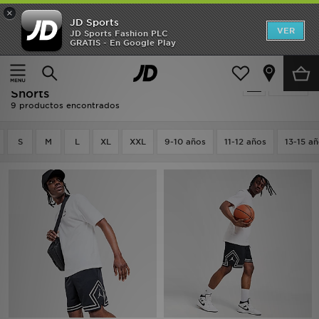
×
JD Sports
Hombre
VER
JD Sports Fashion PLC
GRATIS - En Google Play
Página principal
Negro Jordan Pantalones Cortos Y Shorts
Mujer
Negro Jordan Pantalones Cortos Y
Filtrar
Niños
Shorts
9 productos encontrados
Accesorios
S
M
L
XL
XXL
9-10 años
11-12 años
13-15 a
Estilo
Ver Marcas
Deportes & Fitness
JD Fútbol
Ofertas
TARJETA REGALO