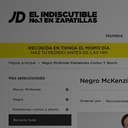
Hombre
RECOGIDA EN TIENDA EL MISMO DÍA
HAZ TU PEDIDO ANTES DE LAS 14H
Página principal
Negro McKenzie Pantalones Cortos Y Shorts
Has seleccionado
Negro McKenzie
Marca: McKenzie
Negro
Ordenar por
Pantalones cortos y shorts
Borrarlo todo