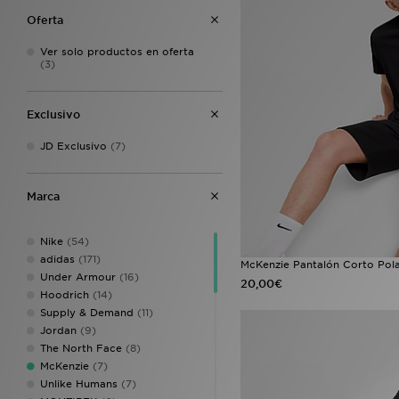
Oferta
Ver solo productos en oferta
(3)
Exclusivo
JD Exclusivo
(7)
Marca
Nike
(54)
adidas
(171)
McKenzie Pantalón Corto Pol
Under Armour
(16)
20,00€
Hoodrich
(14)
Supply & Demand
(11)
Jordan
(9)
The North Face
(8)
McKenzie
(7)
Unlike Humans
(7)