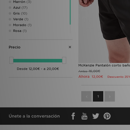
Marrón
(3)
Lorenzo
(1)
Azul
(17)
Vans
(1)
Gris
(10)
Verde
(1)
Morado
(1)
Rosa
(1)
Negro
(7)
Blanco
(4)
Precio
McKenzie Pantalón corto bañ
16,00€
Antes
Ahora
12,00€
Descuento 25
1
Únete a la conversación