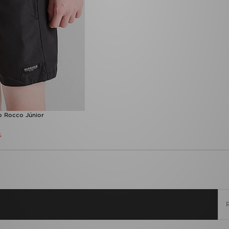
o Rocco Júnior
%