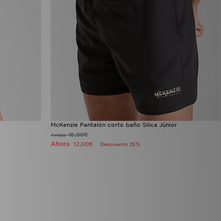
McKenzie Pantalón corto baño Silica Júnior
16,00€
Antes
Ahora
12,00€
Descuento 25%