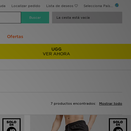
uda
Localizar pedido
Lista de deseos
Selecciona País...
La cesta está vacía
Ofertas
UGG
VER AHORA
7 productos encontrados:
Mostrar todo