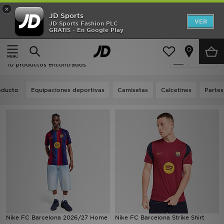
×
JD Sports
Hombre
VER
JD Sports Fashion PLC
GRATIS - En Google Play
Página principal
Rojo Nike Fútbol
Mujer
Rojo Nike Fútbol
Filtrar
Niños
10 productos encontrados
Accesorios
oducto
Equipaciones deportivas
Camisetas
Calcetines
Partes
Estilo
Ver Marcas
Deportes & Fitness
JD Fútbol
Ofertas
Nike FC Barcelona 2026/27 Home
Nike FC Barcelona Strike Shirt
TARJETA REGALO