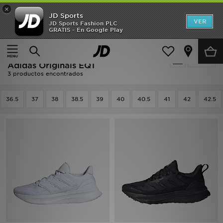
×
JD Sports
Hombre
VER
JD Sports Fashion PLC
GRATIS - En Google Play
Página principal
Mujer
Calzado de mujer
Mujer
Adidas Calzado de mujer - Running -
Filtrar
Niños
Adidas Originals EQT
3 productos encontrados
Accesorios
36.5
37
38
38.5
39
40
40.5
41
42
42.5
Estilo
Ver Marcas
Deportes & Fitness
JD Fútbol
Ofertas
TARJETA REGALO