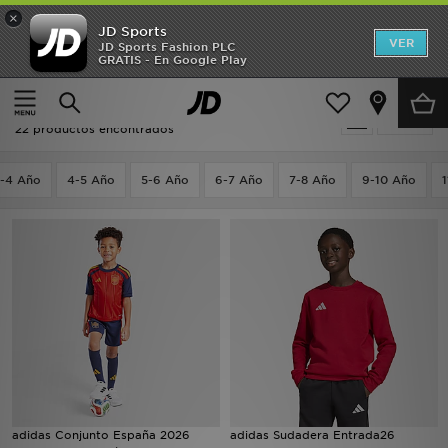
×
JD Sports
Hombre
VER
JD Sports Fashion PLC
GRATIS - En Google Play
Página principal
Niños
Ropa infantil (3-7 años)
Mujer
Niños - Rojo Ropa infantil (3-7 años)
Filtrar
Niños
22 productos encontrados
Accesorios
-4 Año
4-5 Año
5-6 Año
6-7 Año
7-8 Año
9-10 Año
Estilo
Ver Marcas
Deportes & Fitness
JD Fútbol
Ofertas
adidas Conjunto España 2026
adidas Sudadera Entrada26
TARJETA REGALO