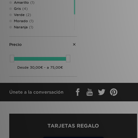
Amarillo
(1)
Gris
(4)
Verde
(2)
Morado
(1)
Naranja
(1)
Rosa
(4)
Rojo
(2)
Precio
Negro
(10)
Blanco
(9)
Únete a la conversación
TARJETAS REGALO