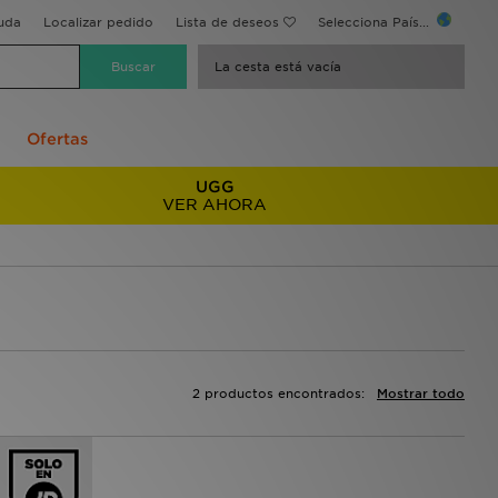
uda
Localizar pedido
Lista de deseos
Selecciona País...
La cesta está vacía
Ofertas
UGG
VER AHORA
2 productos encontrados:
Mostrar todo