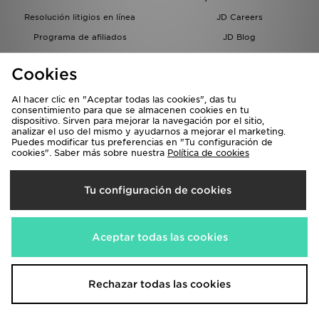
Resolución litigios en línea
JD Careers
Programa de afiliados
JD Blog
Sistema interno de información
del grupo JD - Whistleblowing
Cookies
Al hacer clic en "Aceptar todas las cookies", das tu
consentimiento para que se almacenen cookies en tu
dispositivo. Sirven para mejorar la navegación por el sitio,
analizar el uso del mismo y ayudarnos a mejorar el marketing.
Puedes modificar tus preferencias en "Tu configuración de
cookies". Saber más sobre nuestra
Política de cookies
Selecciona País
Tu configuración de cookies
España
Aceptamos las siguientes formas de pago
Aceptar todas las cookies
Visita nuestra página corporativa en
www.jdplc.com
Rechazar todas las cookies
Copyright © 2026 JD Sports, Todos los derechos reservados.