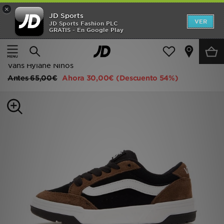
×
JD Sports
Hombre
VER
JD Sports Fashion PLC
GRATIS - En Google Play
Página principal
Niños
Calzado infantil (tallas 28-35)
Mujer
Todas las zapatillas
Niños
Vans Hylane Niños
Antes
65,00€
Ahora
30,00€
(Descuento 54%)
Accesorios
Estilo
Ver Marcas
Deportes & Fitness
JD Fútbol
Ofertas
TARJETA REGALO