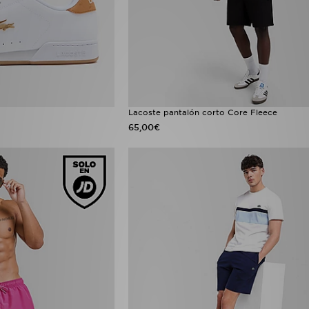
Lacoste pantalón corto Core Fleece
65,00€