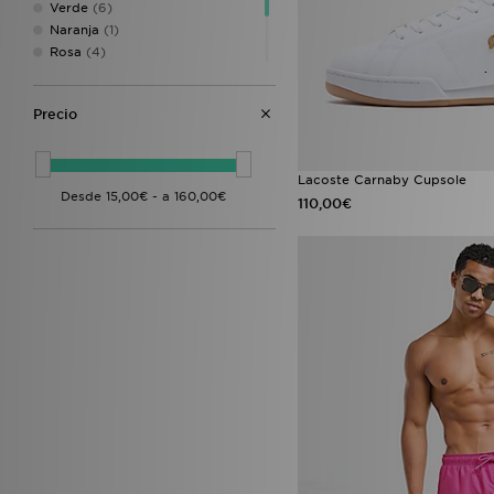
Verde
(6)
44
(8)
Naranja
(1)
44.5
(16)
Rosa
(4)
45
(12)
Negro
(18)
46
(12)
Blanco
(25)
47
(8)
Precio
Multicolor
(1)
Lacoste Carnaby Cupsole
110,00€