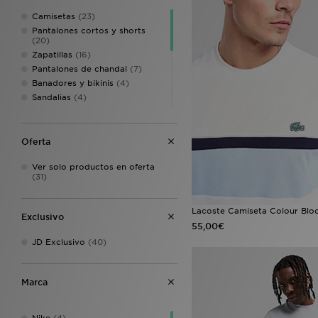
Camisetas
(23)
Pantalones cortos y shorts
(20)
Zapatillas
(16)
Pantalones de chandal
(7)
Banadores y bikinis
(4)
Sandalias
(4)
Flip Flops
(3)
Pantuflas
(3)
Polos
(3)
Oferta
Sudaderas con capucha
(3)
Ver solo productos en oferta
Chanclas pala
(2)
(31)
Gorras
(2)
Ropa interior
(2)
Chandales
(1)
Lacoste Camiseta Colour Bloc
Exclusivo
Chaquetas
(1)
55,00€
Sudaderas
(1)
JD Exclusivo
(40)
Marca