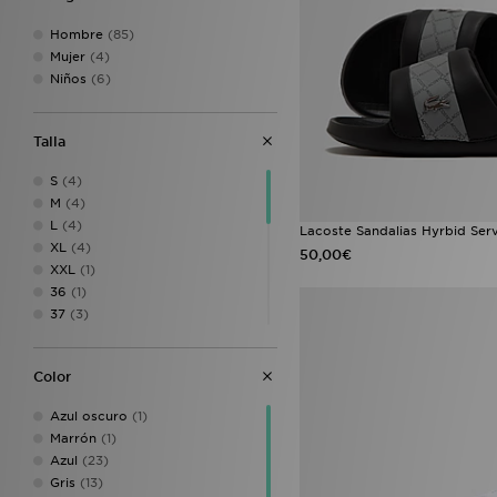
Havaianas
(2)
Nicce
(2)
Hombre
(85)
Saucony
(2)
Mujer
(4)
Emporio Armani EA7
(1)
Niños
(6)
HUGO
(1)
Jordan
(1)
JUICY COUTURE
(1)
Talla
Polo Ralph Lauren
(1)
S
(4)
M
(4)
L
(4)
Lacoste Sandalias Hyrbid Ser
XL
(4)
50,00€
XXL
(1)
36
(1)
37
(3)
37.5
(1)
38
(3)
Color
39
(16)
40.5
(18)
Azul oscuro
(1)
41
(11)
Marrón
(1)
42
(16)
Azul
(23)
42.5
(11)
Gris
(13)
43
(15)