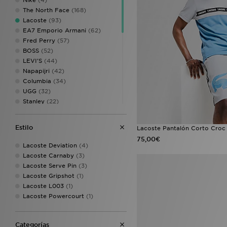
Nike
(4)
The North Face
(168)
Lacoste
(93)
EA7 Emporio Armani
(62)
Fred Perry
(57)
BOSS
(52)
LEVI'S
(44)
Napapijri
(42)
Columbia
(34)
UGG
(32)
Stanley
(22)
Calvin Klein Underwear
(20)
Estilo
Lacoste Pantalón Corto Cro
True Religion
(14)
75,00€
On Running
(13)
Lacoste Deviation
(4)
Berghaus
(12)
Lacoste Carnaby
(3)
Birkenstock
(10)
Lacoste Serve Pin
(3)
MONTIREX
(10)
Lacoste Gripshot
(1)
Tommy Hilfiger
(10)
Lacoste L003
(1)
Billionaire Boys Club
(7)
Lacoste Powercourt
(1)
Calvin Klein
(6)
Timberland
(4)
Dr. Martens
(3)
Categorías